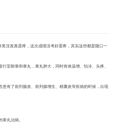
终奖没发真蛋疼，这次成绩没考好蛋疼，其实这些都是随口一
逆行至附睾和睾丸，睾丸肿大，同时有体温增、怕冷、头疼、
性患有了前列腺炎、前列腺增生、精囊炎等疾病的时候，出现
的睾丸治病。