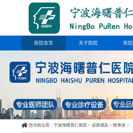
医院首页
关于医院
医院
您当前位置
：
宁波海曙普仁医院
>
泌尿感染
>
附睾炎
>