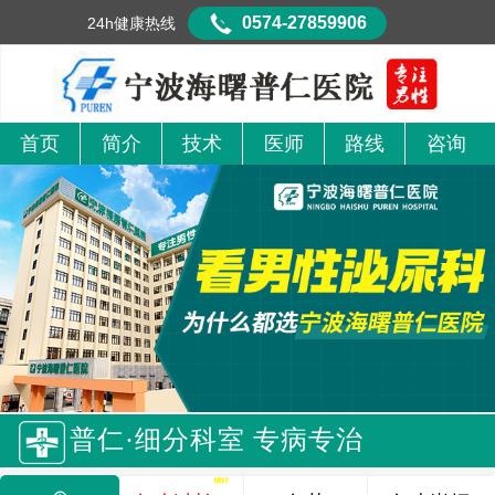
0574-27859906
24h健康热线
首页
简介
技术
医师
路线
咨询
普仁·细分科室 专病专治