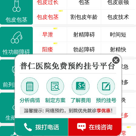
包皮过长
包茎
包皮嵌顿
包皮包茎
割包皮年龄
包皮技术
包皮包茎
早泄
射精障碍
时间短
阳痿
勃起障碍
射精快
性功能障碍
前列腺炎
前列腺痛
尿频尿急
前列腺增生
排尿不畅
夜尿增多
前列腺疾病
龟头炎
睾丸炎
尿道炎
尿相关
泌尿感染
了解更多
生殖感染
少精
弱精
精液异常