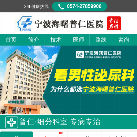
0574-27859906
24h健康热线
首页
简介
技术
医师
路线
咨询
普仁·细分科室 专病专治