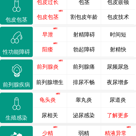
包皮过长
包茎
包皮嵌顿
包皮包茎
割包皮年龄
包皮技术
包皮包茎
早泄
射精障碍
时间短
阳痿
勃起障碍
射精快
性功能障碍
前列腺炎
前列腺痛
尿频尿急
前列腺增生
排尿不畅
夜尿增多
前列腺疾病
龟头炎
睾丸炎
尿道炎
尿相关
泌尿感染
了解更多
生殖感染
少精
弱精
精液异常