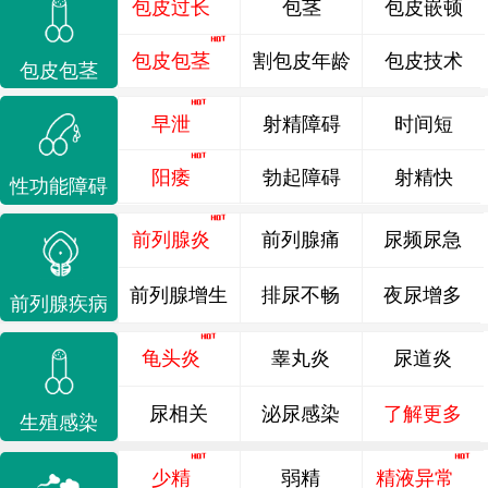
包皮过长
包茎
包皮嵌顿
包皮包茎
割包皮年龄
包皮技术
包皮包茎
早泄
射精障碍
时间短
阳痿
勃起障碍
射精快
性功能障碍
前列腺炎
前列腺痛
尿频尿急
前列腺增生
排尿不畅
夜尿增多
前列腺疾病
龟头炎
睾丸炎
尿道炎
尿相关
泌尿感染
了解更多
生殖感染
少精
弱精
精液异常