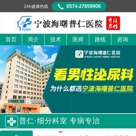
0574-27859906
24h健康热线
首页
简介
技术
医师
路线
咨询
普仁·细分科室 专病专治