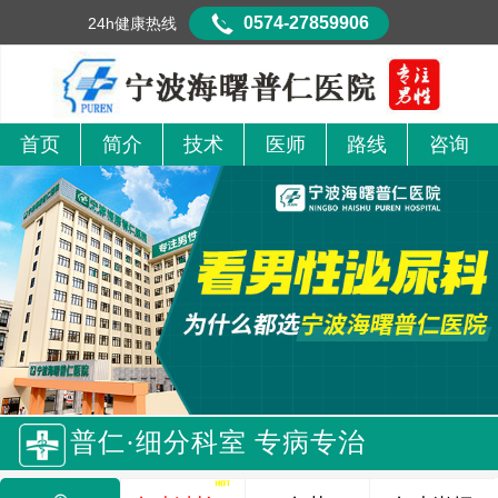
0574-27859906
24h健康热线
首页
简介
技术
医师
路线
咨询
普仁·细分科室 专病专治