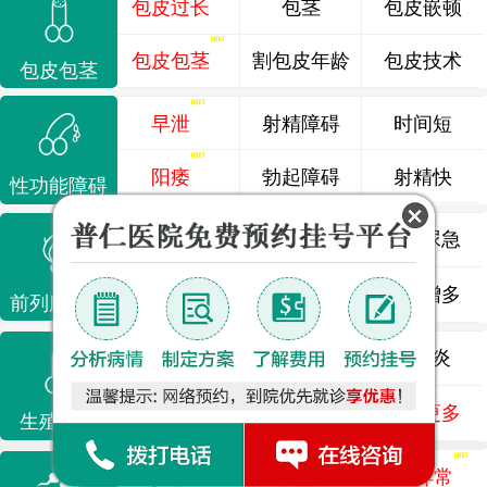
包皮过长
包茎
包皮嵌顿
包皮包茎
割包皮年龄
包皮技术
包皮包茎
早泄
射精障碍
时间短
阳痿
勃起障碍
射精快
性功能障碍
前列腺炎
前列腺痛
尿频尿急
前列腺增生
排尿不畅
夜尿增多
前列腺疾病
龟头炎
睾丸炎
尿道炎
尿相关
泌尿感染
了解更多
生殖感染
少精
弱精
精液异常