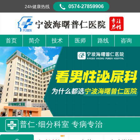
0574-27859906
24h健康热线
首页
简介
技术
医师
路线
咨询
普仁·细分科室 专病专治