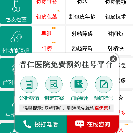
包皮过长
包茎
包皮嵌顿
包皮包茎
割包皮年龄
包皮技术
包皮包茎
早泄
射精障碍
时间短
阳痿
勃起障碍
射精快
性功能障碍
前列腺炎
前列腺痛
尿频尿急
前列腺增生
排尿不畅
夜尿增多
前列腺疾病
龟头炎
睾丸炎
尿道炎
尿相关
泌尿感染
了解更多
生殖感染
少精
弱精
精液异常