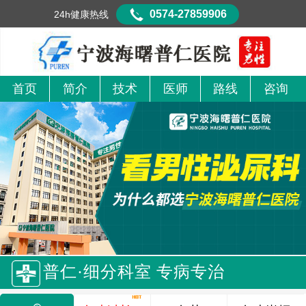
0574-27859906
24h健康热线
首页
简介
技术
医师
路线
咨询
普仁·细分科室 专病专治