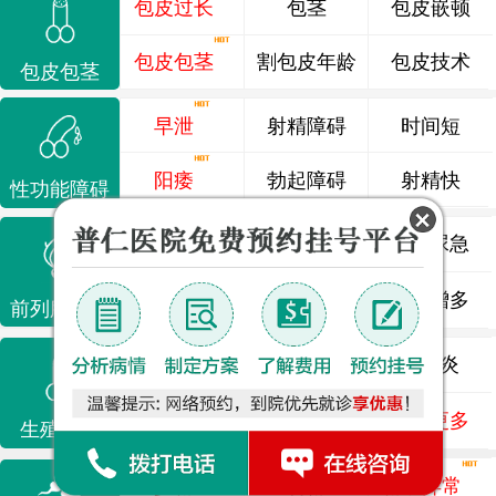
包皮过长
包茎
包皮嵌顿
包皮包茎
割包皮年龄
包皮技术
包皮包茎
早泄
射精障碍
时间短
阳痿
勃起障碍
射精快
性功能障碍
前列腺炎
前列腺痛
尿频尿急
前列腺增生
排尿不畅
夜尿增多
前列腺疾病
龟头炎
睾丸炎
尿道炎
尿相关
泌尿感染
了解更多
生殖感染
少精
弱精
精液异常