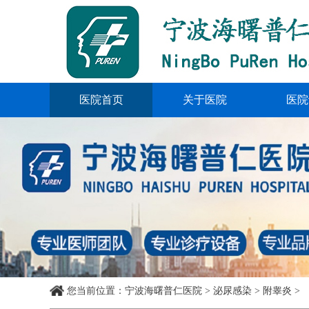
医院首页
关于医院
医院
您当前位置
：
宁波海曙普仁医院
>
泌尿感染
>
附睾炎
>