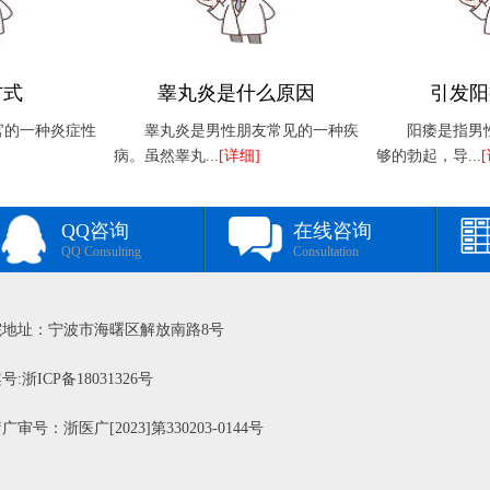
方式
睾丸炎是什么原因
引发阳
官的一种炎症性
睾丸炎是男性朋友常见的一种疾
阳痿是指男
病。虽然睾丸...
[详细]
够的勃起，导...
QQ咨询
在线咨询
QQ Consulting
Consultation
院地址：宁波市海曙区解放南路8号
号:浙ICP备18031326号
广审号：浙医广[2023]第330203-0144号