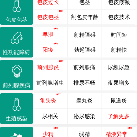
包皮过长
包茎
包皮嵌顿
包皮包茎
割包皮年龄
包皮技术
包皮包茎
早泄
射精障碍
时间短
阳痿
勃起障碍
射精快
性功能障碍
前列腺炎
前列腺痛
尿频尿急
前列腺增生
排尿不畅
夜尿增多
前列腺疾病
龟头炎
睾丸炎
尿道炎
尿相关
泌尿感染
了解更多
生殖感染
少精
弱精
精液异常