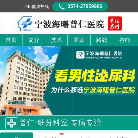
0574-27859906
24h健康热线
首页
简介
技术
医师
路线
咨询
普仁·细分科室 专病专治