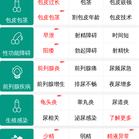
包皮过长
包茎
包皮嵌顿
包皮包茎
割包皮年龄
包皮技术
包皮包茎
早泄
射精障碍
时间短
阳痿
勃起障碍
射精快
性功能障碍
前列腺炎
前列腺痛
尿频尿急
前列腺增生
排尿不畅
夜尿增多
前列腺疾病
龟头炎
睾丸炎
尿道炎
尿相关
泌尿感染
了解更多
生殖感染
少精
弱精
精液异常