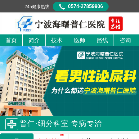
0574-27859906
24h健康热线
首页
简介
技术
医师
路线
咨询
普仁·细分科室 专病专治